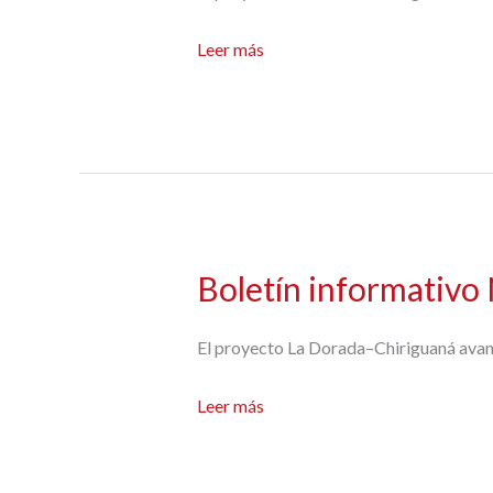
Boletín
Leer más
informativo
N°8
Boletín informativo
El proyecto La Dorada–Chiriguaná avanza
Boletín
Leer más
informativo
N°7