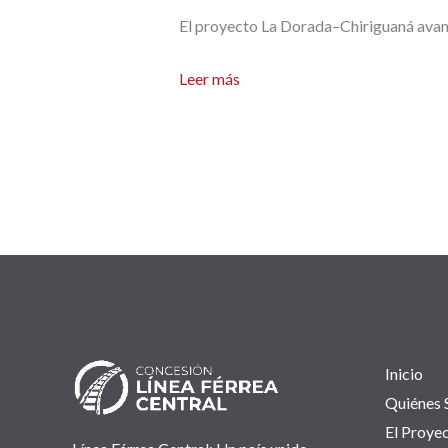
El proyecto La Dorada–Chiriguaná avanza
Boletín
Leer más
informativo
N°1
Inicio
Quiénes
El Proye