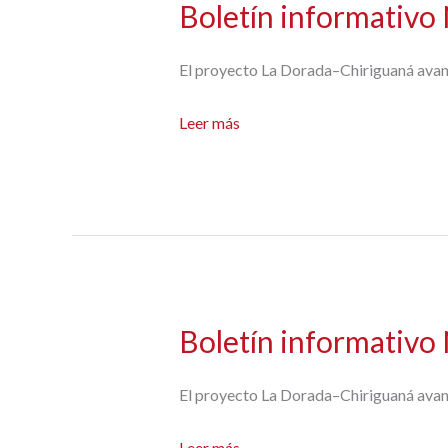
Boletín informativo
El proyecto La Dorada–Chiriguaná avanza
Boletín
Leer más
informativo
N°6
Boletín informativo
El proyecto La Dorada–Chiriguaná avanza
Boletín
Leer más