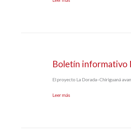
informativo
N°4
Boletín informativo
El proyecto La Dorada–Chiriguaná avanza
Boletín
Leer más
informativo
N°3