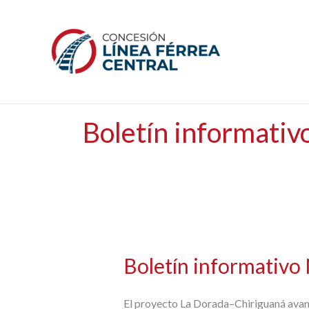
Ir
Home
»
Boletín informativo
al
contenido
Inicio
Boletín informativ
Boletín informativo
El proyecto La Dorada–Chiriguaná avanza