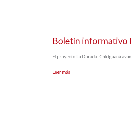
Boletín informativo
El proyecto La Dorada–Chiriguaná avanza
Boletín
Leer más
informativo
N°5