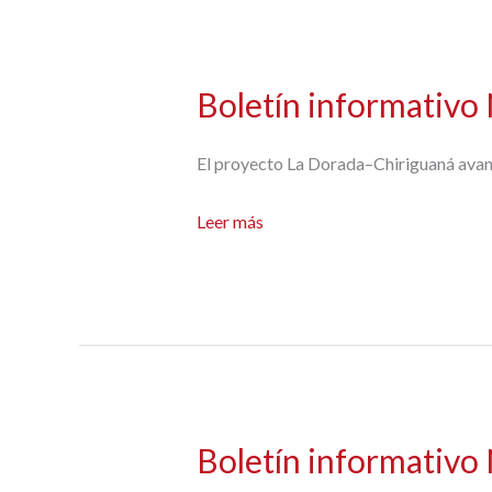
Boletín informativo
El proyecto La Dorada–Chiriguaná avanza
Boletín
Leer más
informativo
N°2
Boletín informativo