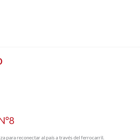
Quiénes Somos
El Proyecto
Población Beneficiada
o
 N°8
 para reconectar al país a través del ferrocarril.