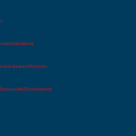
es
e inclusión laboral
ra Local para el Proyecto
 Forzoso y No Discriminación